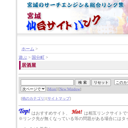
ホーム
>
遊ぶ
>
国分町
>
居酒屋
[
More
] [
New Window
]
[
他のカテゴリ
] [
サイトマップ
]
はおすすめサイト、
は相互リンクサイトで
※リンク先が無くなっている等の問題がある場合にはタイ