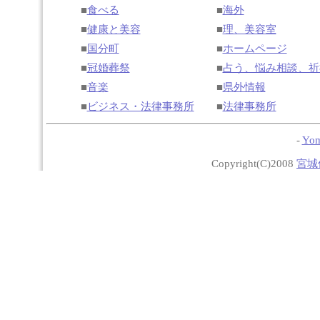
■
食べる
■
海外
■
健康と美容
■
理、美容室
■
国分町
■
ホームページ
■
冠婚葬祭
■
占う、悩み相談、祈
■
音楽
■
県外情報
■
ビジネス・法律事務所
■
法律事務所
-
Yom
Copyright(C)2008
宮城