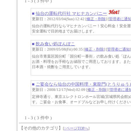
1 - 3 ( 3 件中 )
■
仙台の運転代行社 マヒナカンパニー
更新日：2012/03/04(Sun) 12:42 [
修正・削除
] [
管理者に通
仙台の運転代行ならマヒナカンパニー！安心料金！安全運
安全運転で目的地までお届けします。
■
飲み食い処ぽんぽこ
更新日：2009/05/08(Fri) 00:35 [
修正・削除
] [
管理者に通知
]
仙台市青葉区国分町「国分町一番街」の飲み食い処「ぽん
お酒・料理をお手軽なお値段でご用意しております。また
日本酒・焼酎をご用意しています。
■
ご宴会なら仙台の中国料理・東龍門(とうりゅう
更新日：2008/12/17(Wed) 02:09 [
修正・削除
] [
管理者に通
定禅寺通り、東京エレクトロンホール宮城(宮城県民会館
す。ご宴会・お食事、オードブルなどお申し付けください
1 - 3 ( 3 件中 )
【その他のカテゴリ】
[
↑ページTOPへ
]