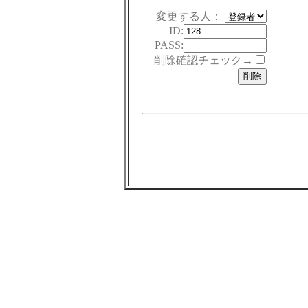
変更する人：
ID:
PASS:
削除確認チェック→