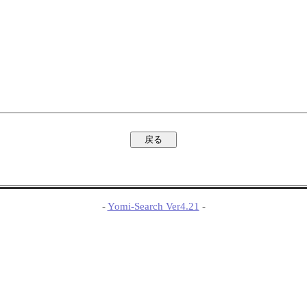
-
Yomi-Search Ver4.21
-