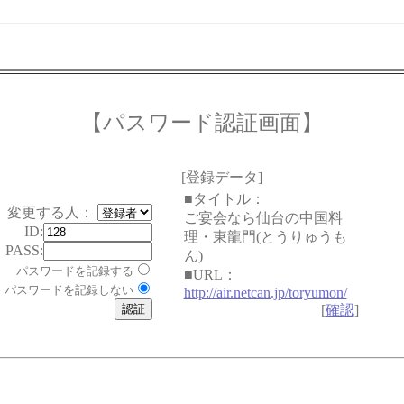
【パスワード認証画面】
[登録データ]
■タイトル：
変更する人：
ご宴会なら仙台の中国料
ID:
理・東龍門(とうりゅうも
PASS:
ん)
パスワードを記録する
■URL：
パスワードを記録しない
http://air.netcan.jp/toryumon/
[
確認
]