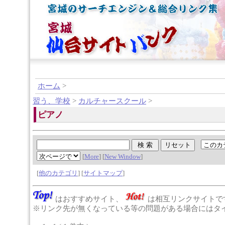
ホーム
>
習う、学校
>
カルチャースクール
>
ピアノ
[
More
] [
New Window
]
[
他のカテゴリ
] [
サイトマップ
]
はおすすめサイト、
は相互リンクサイトで
※リンク先が無くなっている等の問題がある場合にはタイ