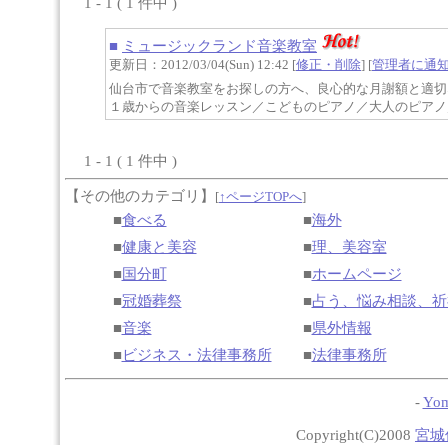
1 - 1 ( 1 件中 )
■
ミュージックランド音楽教室
更新日：2012/03/04(Sun) 12:42 [
修正・削除
] [
管理者に通
仙台市で音楽教室をお探しの方へ、良心的な月謝額と適切
１歳からの音楽レッスン／こどものピアノ／大人のピアノ
1 - 1 ( 1 件中 )
【その他のカテゴリ】
[
↑ページTOPへ
]
■
食べる
■
海外
■
健康と美容
■
理、美容室
■
国分町
■
ホームページ
■
冠婚葬祭
■
占う、悩み相談、祈
■
音楽
■
県外情報
■
ビジネス・法律事務所
■
法律事務所
-
Yom
Copyright(C)2008
宮城