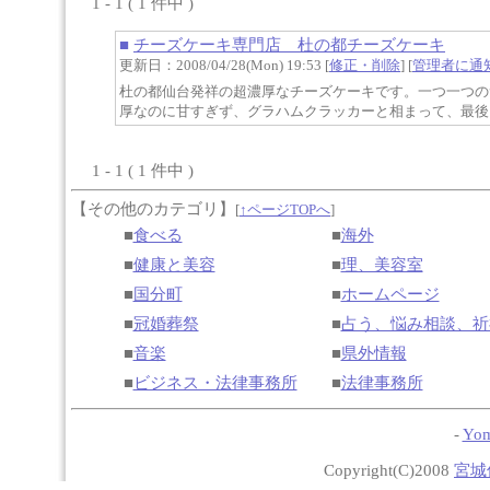
1 - 1 ( 1 件中 )
■
チーズケーキ専門店 杜の都チーズケーキ
更新日：2008/04/28(Mon) 19:53 [
修正・削除
] [
管理者に通
杜の都仙台発祥の超濃厚なチーズケーキです。一つ一つの
厚なのに甘すぎず、グラハムクラッカーと相まって、最後
1 - 1 ( 1 件中 )
【その他のカテゴリ】
[
↑ページTOPへ
]
■
食べる
■
海外
■
健康と美容
■
理、美容室
■
国分町
■
ホームページ
■
冠婚葬祭
■
占う、悩み相談、祈
■
音楽
■
県外情報
■
ビジネス・法律事務所
■
法律事務所
-
Yom
Copyright(C)2008
宮城