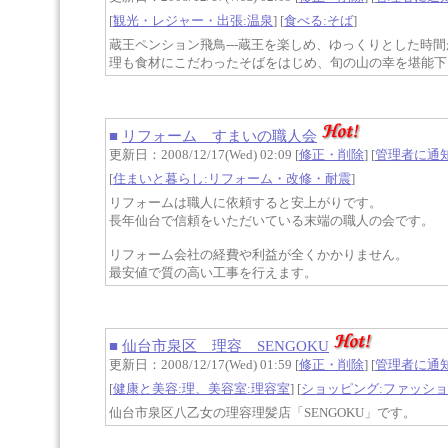
[
観光・レジャー・出張:温泉
] [
食べる:そば
]
蔵王ペンション飛鳥---蔵王を楽しめ、ゆっくりとした時
理も食材にこだわったそばをはじめ、旬の山の幸を堪能下
■
リフォーム すまいの職人会
更新日：2008/12/17(Wed) 02:09 [
修正・削除
] [
管理者に通
[
住まいと暮らし:リフォーム・改修・耐震
]
リフォームは職人に依頼すると安上がりです。
長年仙台で信頼をいただいている末端の職人の会です。
リフォーム会社の経費や利益が全くかかりません。
最安値で質の高い工事を行えます。
■
仙台市泉区 理容 SENGOKU
更新日：2008/12/17(Wed) 01:59 [
修正・削除
] [
管理者に通
[
健康と美容:理、美容室:理容室
] [
ショッピング:ファッシ
仙台市泉区八乙女の理容理髪店「SENGOKU」です。