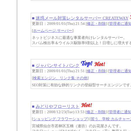
■
迷惑メール対策レンタルサーバー CREATEWAY
更新日：2009/01/01(Thu) 21:54 [
修正・削除
] [
管理者に通
[
ホームページ:サーバー
]
ネットビジネスに最適な事業者向けレンタルサーバー。
スパム検出率＆ウイルス駆除率9割以上！日増しに増大す
■
ジャパンサイトバンク
更新日：2009/01/01(Thu) 21:51 [
修正・削除
] [
管理者に通
[
検索エンジン、リンク集:その他
]
SEO対策に有効な静的リンクの登録型サーチエンジンです
■
みどりやフローリスト
更新日：2008/12/23(Tue) 13:53 [
修正・削除
] [
管理者に通
[
ショッピング:フラワーショップ
] [
習う、学校:カルチャー
宮城県仙台市若林区五橋（連坊）のお花屋さんです。