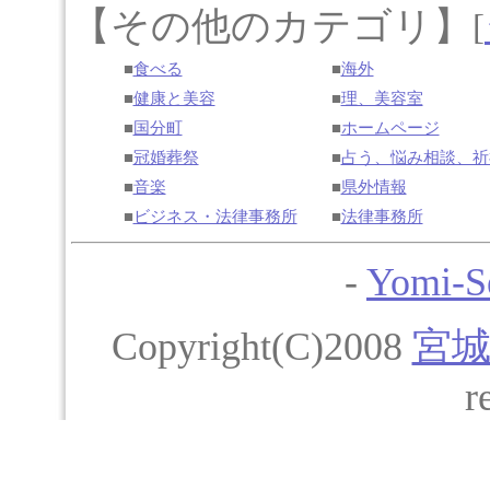
【その他のカテゴリ】
[
■
食べる
■
海外
■
健康と美容
■
理、美容室
■
国分町
■
ホームページ
■
冠婚葬祭
■
占う、悩み相談、祈
■
音楽
■
県外情報
■
ビジネス・法律事務所
■
法律事務所
-
Yomi-S
Copyright(C)2008
宮
r