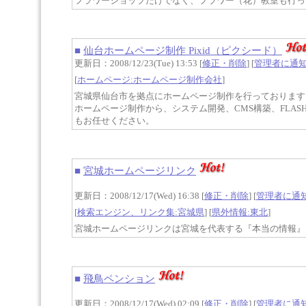
フラワーショップだけでなく、フラワー（花）教室も行っ
■
仙台ホームページ制作 Pixid（ピクシード）
更新日：2008/12/23(Tue) 13:53 [
修正・削除
] [
管理者に通
[
ホームページ:ホームページ制作会社
]
宮城県仙台市を拠点にホームページ制作を行っております
ホームページ制作から、システム開発、CMS構築、FLAS
もお任せください。
■
宮城ホームページリンク
更新日：2008/12/17(Wed) 16:38 [
修正・削除
] [
管理者に通
[
検索エンジン、リンク集:宮城県
] [
県外情報:東北
]
宮城ホームページリンクは宮城を代表する『本当の情報』
■
飛鳥ペンション
更新日：2008/12/17(Wed) 02:09 [
修正・削除
] [
管理者に通