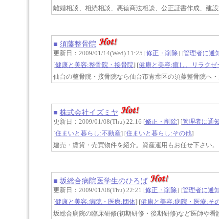
離婚相談、相続相談、悪徳商法相談、公正証書作成、建設
■
須藤整骨院
更新日：2009/01/14(Wed) 11:25 [
修正・削除
] [
管理者に通
[
健康と美容:整骨院・接骨院
] [
健康と美容:癒し、リラクゼ
仙台の整骨院・接骨院なら仙台市青葉区の須藤整骨院へ・須
■
株式会社イズミヤ
更新日：2009/01/08(Thu) 22:16 [
修正・削除
] [
管理者に通
[
住まいと暮らし:不動産
] [
住まいと暮らし:その他
]
建売・賃貸・売買物件を紹介。資産運用もお任せ下さい。
■
坂総合病院医学生のひろば
更新日：2009/01/08(Thu) 22:21 [
修正・削除
] [
管理者に通
[
健康と美容:病院・医療:団体
] [
健康と美容:病院・医療:そ
坂総合病院の臨床研修(初期研修・後期研修)など医師や