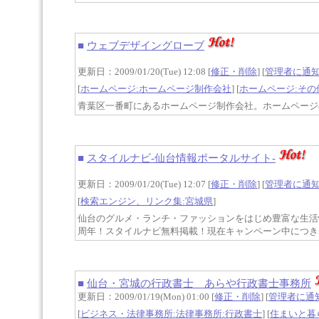
■
ウェブデザイングローブ
更新日：2009/01/20(Tue) 12:08 [
修正・削除
] [
管理者に通
[
ホームページ:ホームページ制作会社
] [
ホームページ:その
青葉区一番町にあるホームページ制作会社。ホームページ
■
スタイルナビ-仙台情報ポータルサイト-
更新日：2009/01/20(Tue) 12:07 [
修正・削除
] [
管理者に通
[
検索エンジン、リンク集:宮城県
]
仙台のグルメ・ランチ・ファッションをはじめ豊富な生活
周年！スタイルナビ無料掲載！現在キャンペーン中につき
■
仙台・宮城の行政書士 あらや行政書士事務所
更新日：2009/01/19(Mon) 01:00 [
修正・削除
] [
管理者に通
[
ビジネス・法律事務所:法律事務所:行政書士
] [
住まいと暮