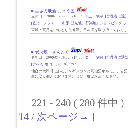
■
宮城の地酒 むとう屋
更新日：2008/11/16(Sun) 16:04 [
修正・削除
] [
管理者に通
[
観光・レジャー・出張:観光地、行楽地
] [
ショッピング:
宮城の蔵元を中心とした地酒、日本酒を取り扱っておりま
■
炭火焼 さんとく
更新日：2009/07/19(Sun) 14:56 [
修正・削除
] [
管理者に通
[
食べる:焼肉・ジンギスカン
]
仙台の大和町にあるジンギスカンと気仙沼ホルモン、岩沼
富に取り揃えております。ぜひ一度ご来店ください。
221 - 240 ( 280 件中 
14
/
次ページ→
]