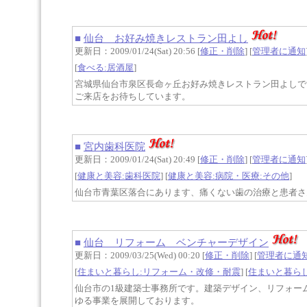
■
仙台 お好み焼きレストラン田よし
更新日：2009/01/24(Sat) 20:56 [
修正・削除
] [
管理者に通知
[
食べる:居酒屋
]
宮城県仙台市泉区長命ヶ丘お好み焼きレストラン田よしで
ご来店をお待ちしています。
■
宮内歯科医院
更新日：2009/01/24(Sat) 20:49 [
修正・削除
] [
管理者に通知
[
健康と美容:歯科医院
] [
健康と美容:病院・医療:その他
]
仙台市青葉区落合にあります、痛くない歯の治療と患者さ
■
仙台 リフォーム ベンチャーデザイン
更新日：2009/03/25(Wed) 00:20 [
修正・削除
] [
管理者に通
[
住まいと暮らし:リフォーム・改修・耐震
] [
住まいと暮ら
仙台市の1級建築士事務所です。建築デザイン、リフォー
ゆる事業を展開しております。