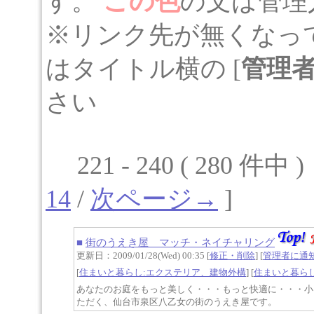
す。
この色
の文は管理
※リンク先が無くなっ
はタイトル横の [
管理
さい
221 - 240 ( 280 件中 
14
/
次ページ→
]
■
街のうえき屋 マッチ・ネイチャリング
更新日：2009/01/28(Wed) 00:35 [
修正・削除
] [
管理者に通
[
住まいと暮らし:エクステリア、建物外構
] [
住まいと暮ら
あなたのお庭をもっと美しく・・・もっと快適に・・・小
ただく、仙台市泉区八乙女の街のうえき屋です。