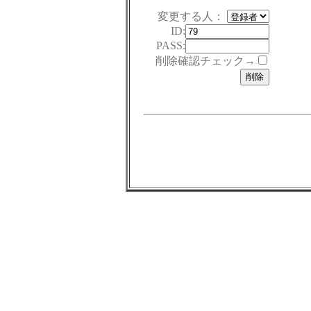
変更する人：
ID:
PASS:
削除確認チェック→