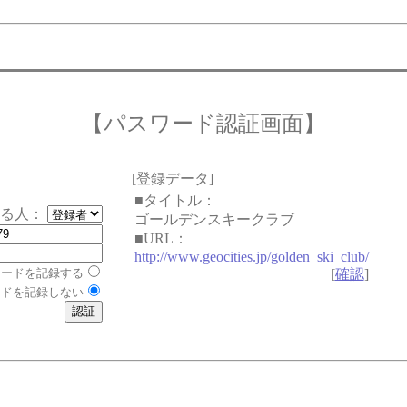
【パスワード認証画面】
[登録データ]
■タイトル：
する人：
ゴールデンスキークラブ
■URL：
http://www.geocities.jp/golden_ski_club/
ワードを記録する
[
確認
]
ードを記録しない