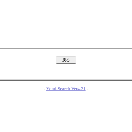
-
Yomi-Search Ver4.21
-