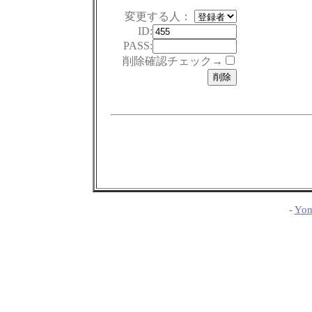
変更する人：
ID:
PASS:
削除確認チェック→
-
Yom