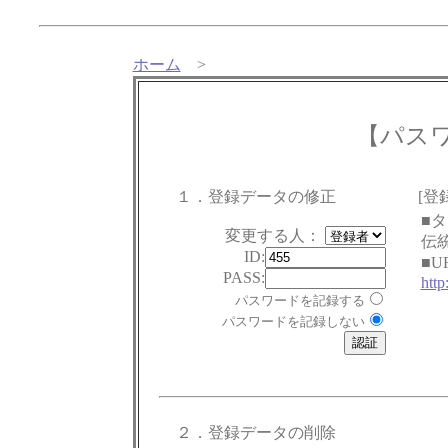
ホーム
>
【パス
１．登録データの修正
[登
■
変更する人：
伝
ID:
■U
PASS:
htt
パスワードを記録する
パスワードを記録しない
２．登録データの削除