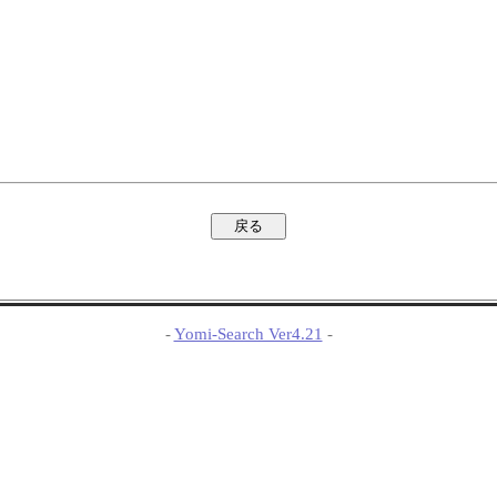
-
Yomi-Search Ver4.21
-