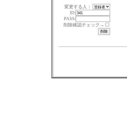
変更する人：
ID:
PASS:
削除確認チェック→