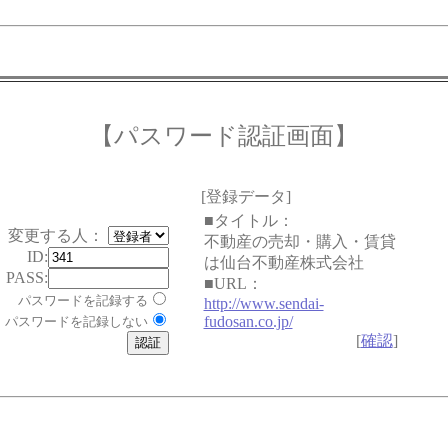
【パスワード認証画面】
[登録データ]
■タイトル：
変更する人：
不動産の売却・購入・賃貸
ID:
は仙台不動産株式会社
PASS:
■URL：
パスワードを記録する
http://www.sendai-
fudosan.co.jp/
パスワードを記録しない
[
確認
]