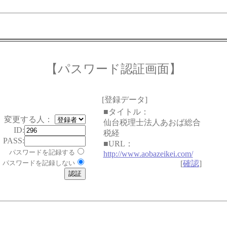
【パスワード認証画面】
[登録データ]
■タイトル：
変更する人：
仙台税理士法人あおば総合
ID:
税経
PASS:
■URL：
パスワードを記録する
http://www.aobazeikei.com/
パスワードを記録しない
[
確認
]