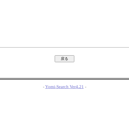
-
Yomi-Search Ver4.21
-