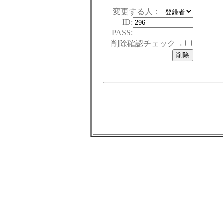
変更する人：
ID:
PASS:
削除確認チェック→