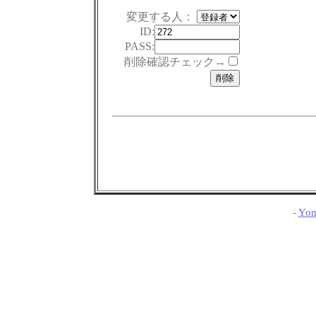
変更する人：
ID:
PASS:
削除確認チェック→
-
Yom