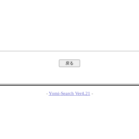
-
Yomi-Search Ver4.21
-