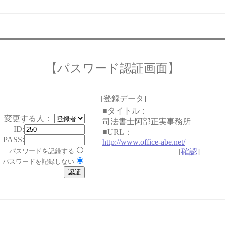
【パスワード認証画面】
[登録データ]
■タイトル：
変更する人：
司法書士阿部正実事務所
ID:
■URL：
PASS:
http://www.office-abe.net/
パスワードを記録する
[
確認
]
パスワードを記録しない