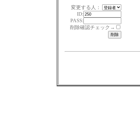
変更する人：
ID:
PASS:
削除確認チェック→