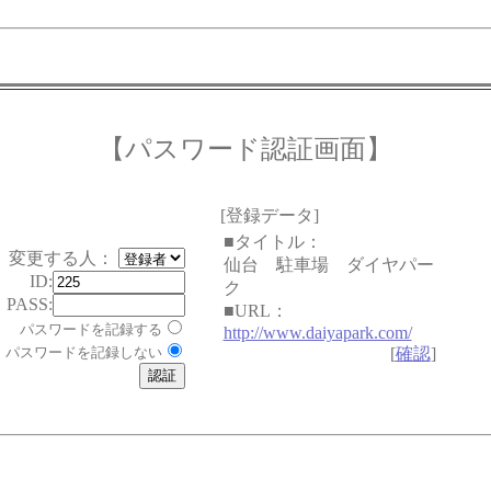
【パスワード認証画面】
[登録データ]
■タイトル：
変更する人：
仙台 駐車場 ダイヤパー
ID:
ク
PASS:
■URL：
パスワードを記録する
http://www.daiyapark.com/
パスワードを記録しない
[
確認
]