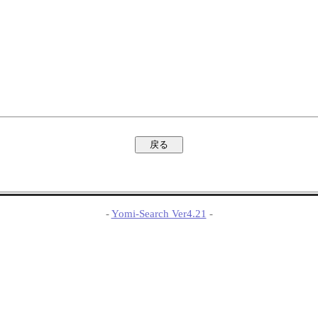
-
Yomi-Search Ver4.21
-