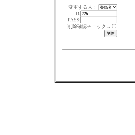
変更する人：
ID:
PASS:
削除確認チェック→