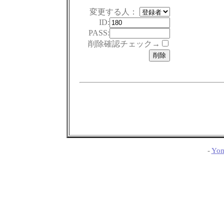
変更する人：
ID:
PASS:
削除確認チェック→
-
Yom