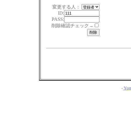
変更する人：
ID:
PASS:
削除確認チェック→
-
Yom